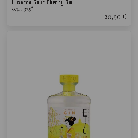
Luxardo Sour Cherry Gin
0.7
l
/
37.5
°
20,90 €