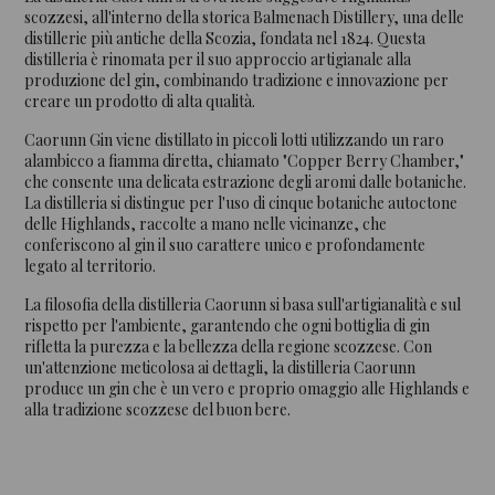
scozzesi, all'interno della storica Balmenach Distillery, una delle
distillerie più antiche della Scozia, fondata nel 1824. Questa
distilleria è rinomata per il suo approccio artigianale alla
produzione del gin, combinando tradizione e innovazione per
creare un prodotto di alta qualità.
Caorunn Gin viene distillato in piccoli lotti utilizzando un raro
alambicco a fiamma diretta, chiamato "Copper Berry Chamber,"
che consente una delicata estrazione degli aromi dalle botaniche.
La distilleria si distingue per l'uso di cinque botaniche autoctone
delle Highlands, raccolte a mano nelle vicinanze, che
conferiscono al gin il suo carattere unico e profondamente
legato al territorio.
La filosofia della distilleria Caorunn si basa sull'artigianalità e sul
rispetto per l'ambiente, garantendo che ogni bottiglia di gin
rifletta la purezza e la bellezza della regione scozzese. Con
un'attenzione meticolosa ai dettagli, la distilleria Caorunn
produce un gin che è un vero e proprio omaggio alle Highlands e
alla tradizione scozzese del buon bere.