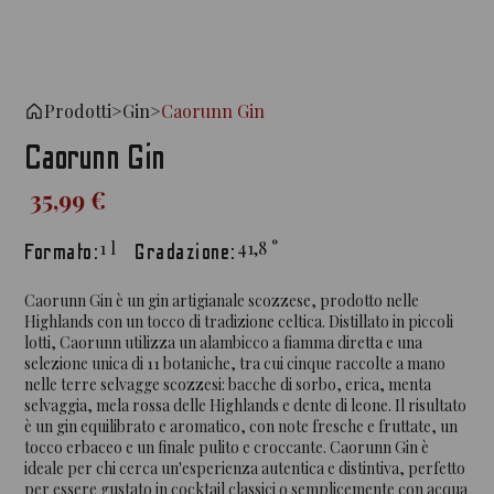
Prodotti
>
Gin
>
Caorunn Gin
Caorunn Gin
35,99 €
1
l
41,8
°
Formato:
Gradazione:
Caorunn Gin è un gin artigianale scozzese, prodotto nelle
Highlands con un tocco di tradizione celtica. Distillato in piccoli
lotti, Caorunn utilizza un alambicco a fiamma diretta e una
selezione unica di 11 botaniche, tra cui cinque raccolte a mano
nelle terre selvagge scozzesi: bacche di sorbo, erica, menta
selvaggia, mela rossa delle Highlands e dente di leone. Il risultato
è un gin equilibrato e aromatico, con note fresche e fruttate, un
tocco erbaceo e un finale pulito e croccante. Caorunn Gin è
ideale per chi cerca un'esperienza autentica e distintiva, perfetto
per essere gustato in cocktail classici o semplicemente con acqua