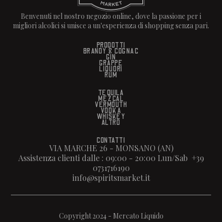
Benvenuti nel nostro negozio online, dove la passione per i
migliori alcolici si unisce a un'esperienza di shopping senza pari.
PRODOTTI
BRANDY & COGNAC
GIN
GRAPPE
LIQUORI
RUM
TEQUILA
MEZCAL
VERMOUTH
VODKA
WHISKEY
ALTRO
CONTATTI
VIA MARCHE 26 - MONSANO (AN)
Assistenza clienti dalle : 09:00 - 20:00 Lun/Sab +39
0731716190
info@spiritsmarket.it
Copyright 2024 - Mercato Liquido