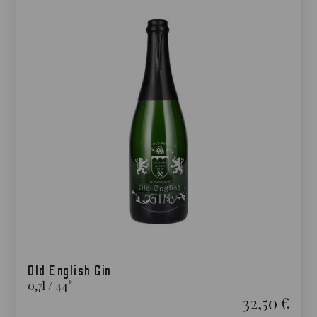
Old English Gin
0,7
l
/
44
°
32,50 €