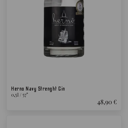
Herno Navy Strenght Gin
0,5
l
/
57
°
48,90 €