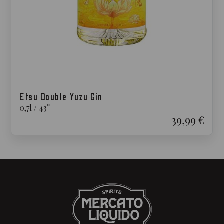
Etsu Double Yuzu Gin
0,7
l
/
43
°
39,99 €