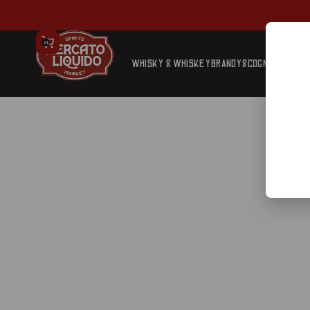
0
WHISKY & WHISKEY
BRANDY&COGNAC
TEQUIL