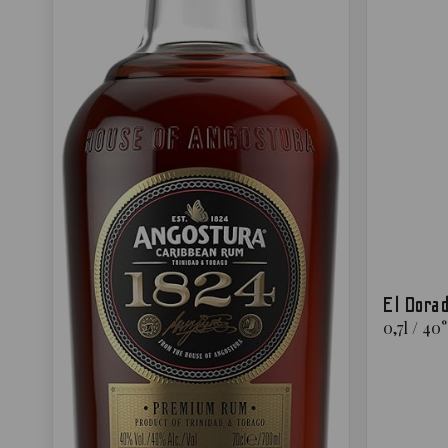
El Dora
0,7
l
/
40
°