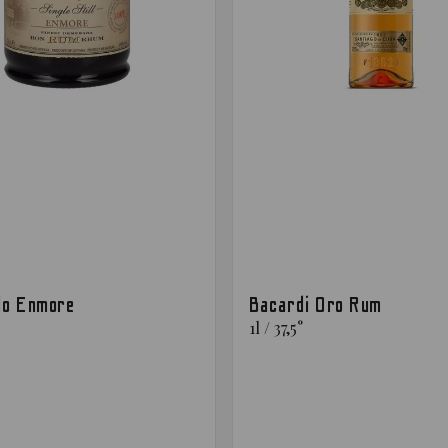
do Enmore
Bacardi Oro Rum
1
l
/
37,5
°