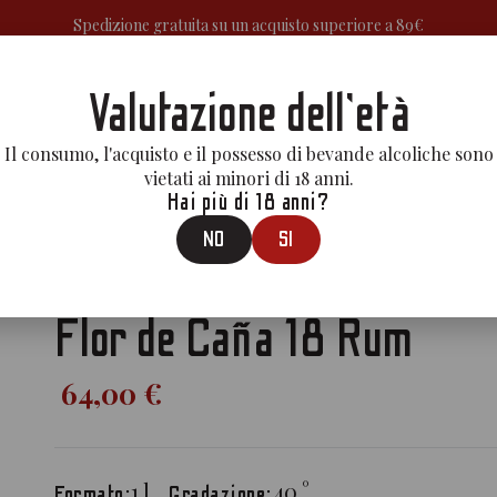
Spedizione gratuita su un acquisto superiore a 89€
Valutazione dell'età
A
APERITIVI&BITTERS
GIN
MEZCAL
LIQUORI
RUM
VE
Il consumo, l'acquisto e il possesso di bevande alcoliche sono
vietati ai minori di 18 anni.
Hai più di 18 anni?
NO
SI
Prodotti
>
Rum
>
Flor De Caña 18 Rum
Flor de Caña 18 Rum
64,00 €
1
l
40
°
Formato:
Gradazione: