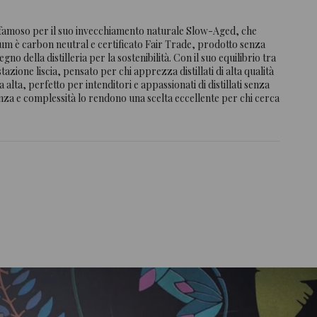
 famoso per il suo invecchiamento naturale Slow-Aged, che
um è carbon neutral e certificato Fair Trade, prodotto senza
o della distilleria per la sostenibilità. Con il suo equilibrio tra
ione liscia, pensato per chi apprezza distillati di alta qualità
 alta, perfetto per intenditori e appassionati di distillati senza
anza e complessità lo rendono una scelta eccellente per chi cerca