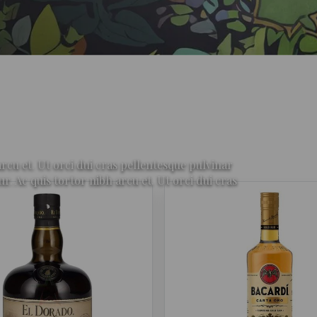
rcu et. Ut orci dui cras pellentesque pulvinar
Ac quis tortor nibh arcu et. Ut orci dui cras