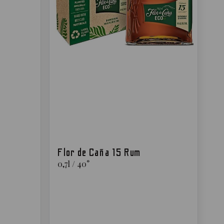
Flor de Caña 15 Rum
0,7
l
/
40
°