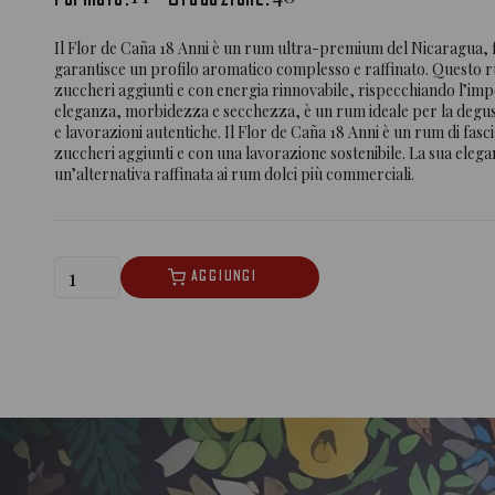
Il Flor de Caña 18 Anni è un rum ultra-premium del Nicaragua,
garantisce un profilo aromatico complesso e raffinato. Questo r
zuccheri aggiunti e con energia rinnovabile, rispecchiando l’impegn
eleganza, morbidezza e secchezza, è un rum ideale per la degustaz
e lavorazioni autentiche. Il Flor de Caña 18 Anni è un rum di fascia
zuccheri aggiunti e con una lavorazione sostenibile. La sua eleg
un’alternativa raffinata ai rum dolci più commerciali.