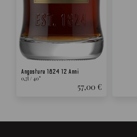
Angostura 1824 12 Anni
0,7
l
/
40
°
57,00 €