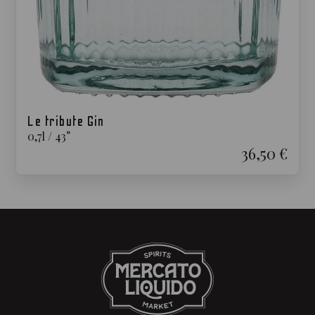
Le tribute Gin
0,7
l
/
43
°
36,50 €