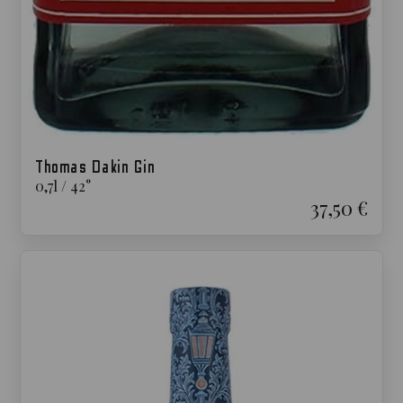
Thomas Dakin Gin
0,7
l
/
42
°
37,50 €