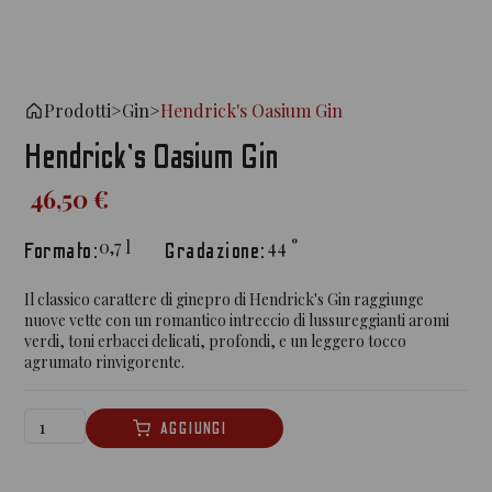
Prodotti
>
Gin
>
Hendrick's Oasium Gin
Hendrick's Oasium Gin
46,50 €
0,7
l
44
°
Formato:
Gradazione:
Il classico carattere di ginepro di Hendrick's Gin raggiunge
nuove vette con un romantico intreccio di lussureggianti aromi
verdi, toni erbacei delicati, profondi, e un leggero tocco
agrumato rinvigorente.