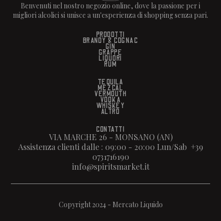
Benvenuti nel nostro negozio online, dove la passione per i
migliori alcolici si unisce a un'esperienza di shopping senza pari.
PRODOTTI
BRANDY & COGNAC
GIN
GRAPPE
LIQUORI
RUM
TEQUILA
MEZCAL
VERMOUTH
VODKA
WHISKEY
ALTRO
CONTATTI
VIA MARCHE 26 - MONSANO (AN)
Assistenza clienti dalle : 09:00 - 20:00 Lun/Sab +39
0731716190
info@spiritsmarket.it
Copyright 2024 - Mercato Liquido