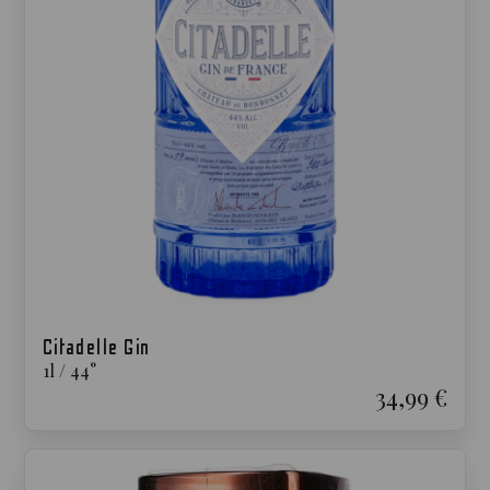
Citadelle Gin
1
l
/
44
°
34,99 €