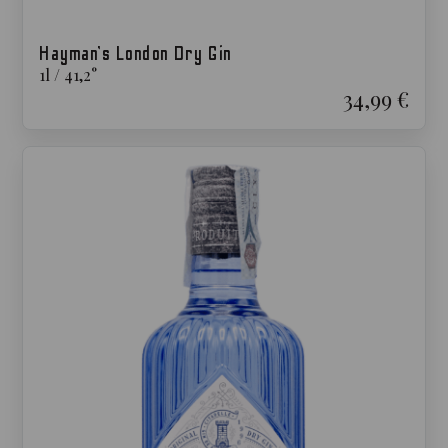
Hayman’s London Dry Gin
1
l
/
41,2
°
34,99 €