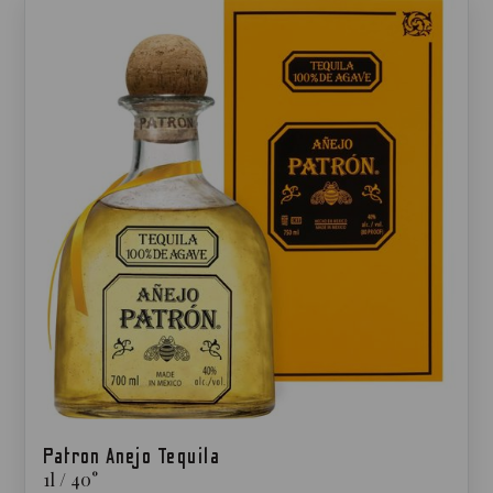
Patron Anejo Tequila
1
l
/
40
°