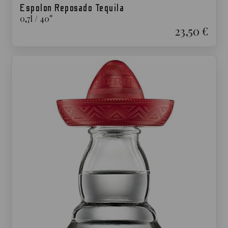
Espolon Reposado Tequila
0,7
l
/
40
°
23,50 €