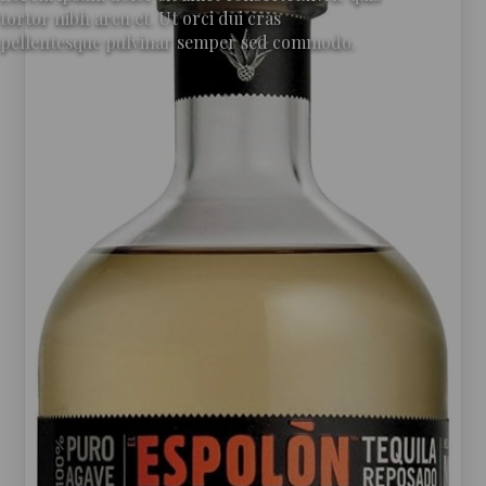
tortor nibh arcu et. Ut orci dui cras
pellentesque pulvinar semper sed commodo.