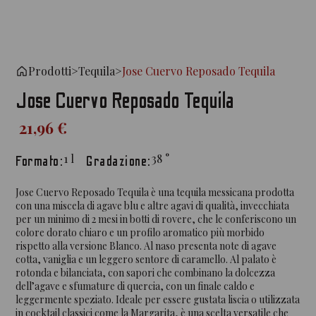
Prodotti
>
Tequila
>
Jose Cuervo Reposado Tequila
Jose Cuervo Reposado Tequila
21,96 €
1
l
38
°
Formato:
Gradazione:
Jose Cuervo Reposado Tequila è una tequila messicana prodotta
con una miscela di agave blu e altre agavi di qualità, invecchiata
per un minimo di 2 mesi in botti di rovere, che le conferiscono un
colore dorato chiaro e un profilo aromatico più morbido
rispetto alla versione Blanco. Al naso presenta note di agave
cotta, vaniglia e un leggero sentore di caramello. Al palato è
rotonda e bilanciata, con sapori che combinano la dolcezza
dell’agave e sfumature di quercia, con un finale caldo e
leggermente speziato. Ideale per essere gustata liscia o utilizzata
in cocktail classici come la Margarita, è una scelta versatile che