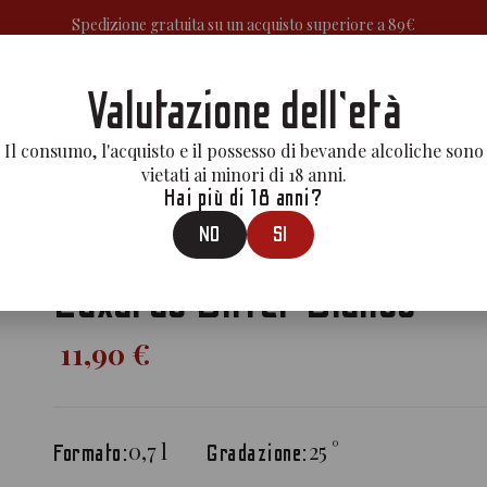
Spedizione gratuita su un acquisto superiore a 89€
Valutazione dell'età
A
APERITIVI&BITTERS
GIN
MEZCAL
LIQUORI
RUM
VE
Il consumo, l'acquisto e il possesso di bevande alcoliche sono
vietati ai minori di 18 anni.
Hai più di 18 anni?
Prodotti
>
Aperitivi & Bitters
>
Luxardo Bitter Bianco
NO
SI
Luxardo Bitter Bianco
11,90 €
0,7
l
25
°
Formato:
Gradazione: