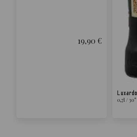
19,90 €
Luxardo
0,7
l
/
30
°