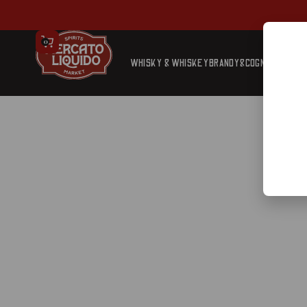
0
WHISKY & WHISKEY
BRANDY&COGNAC
TEQUIL