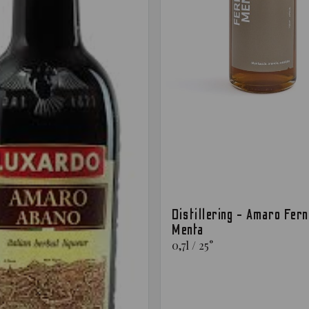
Distillering - Amaro Fern
Menta
0,7
l
/
25
°