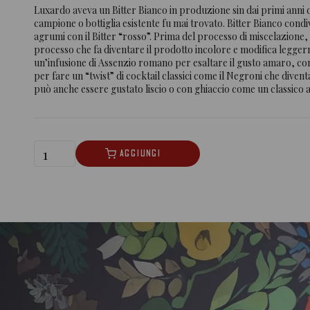
Luxardo aveva un Bitter Bianco in produzione sin dai primi anni 
campione o bottiglia esistente fu mai trovato. Bitter Bianco condi
agrumi con il Bitter “rosso”. Prima del processo di miscelazione, t
processo che fa diventare il prodotto incolore e modifica leggerm
un’infusione di Assenzio romano per esaltare il gusto amaro, con
per fare un “twist” di cocktail classici come il Negroni che div
può anche essere gustato liscio o con ghiaccio come un classico 