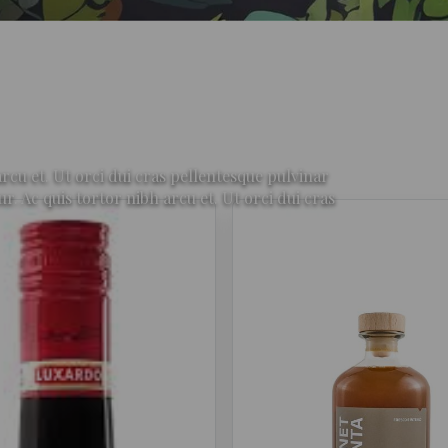
rcu et. Ut orci dui cras pellentesque pulvinar
Ac quis tortor nibh arcu et. Ut orci dui cras