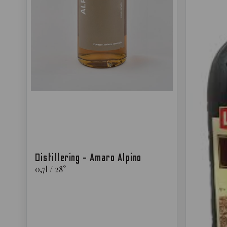
Distillering - Amaro Alpino
0,7
l
/
28
°