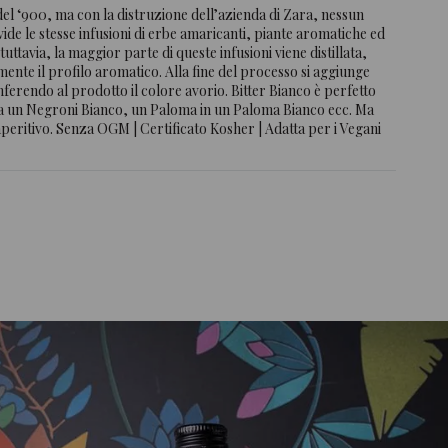
del ‘900, ma con la distruzione dell’azienda di Zara, nessun
vide le stesse infusioni di erbe amaricanti, piante aromatiche ed
uttavia, la maggior parte di queste infusioni viene distillata,
ente il profilo aromatico. Alla fine del processo si aggiunge
ferendo al prodotto il colore avorio. Bitter Bianco è perfetto
enta un Negroni Bianco, un Paloma in un Paloma Bianco ecc. Ma
aperitivo. Senza OGM | Certificato Kosher | Adatta per i Vegani