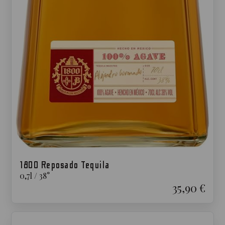
1800 Reposado Tequila
0,7
l
/
38
°
35,90 €