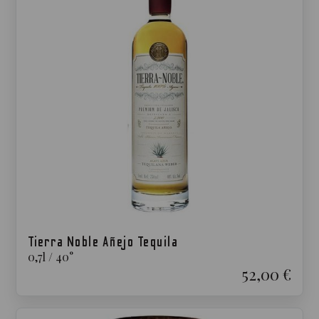
Tierra Noble Añejo Tequila
0,7
l
/
40
°
52,00 €