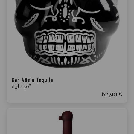
Kah Añejo Tequila
0,7
l
/
40
°
62,90 €