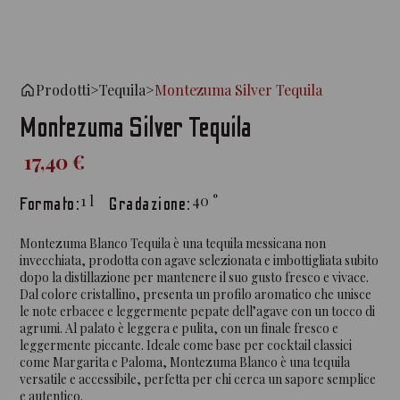
Prodotti
>
Tequila
>
Montezuma Silver Tequila
Montezuma Silver Tequila
17,40 €
1
l
40
°
Formato:
Gradazione:
Montezuma Blanco Tequila è una tequila messicana non
invecchiata, prodotta con agave selezionata e imbottigliata subito
dopo la distillazione per mantenere il suo gusto fresco e vivace.
Dal colore cristallino, presenta un profilo aromatico che unisce
le note erbacee e leggermente pepate dell’agave con un tocco di
agrumi. Al palato è leggera e pulita, con un finale fresco e
leggermente piccante. Ideale come base per cocktail classici
come Margarita e Paloma, Montezuma Blanco è una tequila
versatile e accessibile, perfetta per chi cerca un sapore semplice
e autentico.