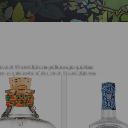
rcu et. Ut orci dui cras pellentesque pulvinar
Ac quis tortor nibh arcu et. Ut orci dui cras