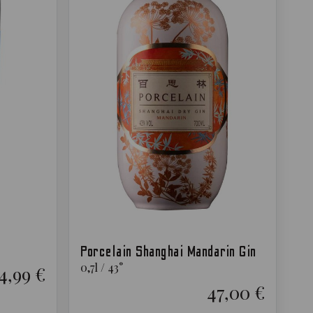
Porcelain Shanghai Mandarin Gin
0,7
l
/
43
°
4,99 €
47,00 €