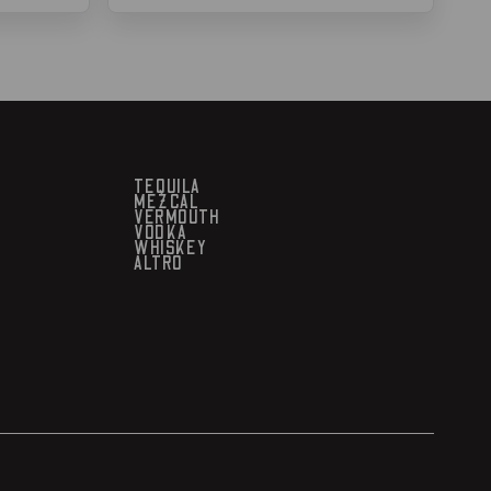
TEQUILA
MEZCAL
VERMOUTH
VODKA
WHISKEY
ALTRO