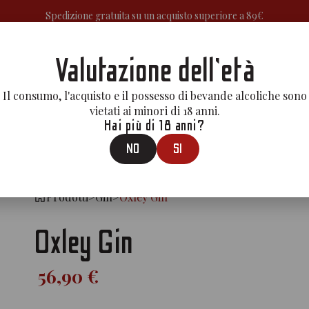
Spedizione gratuita su un acquisto superiore a 89€
Valutazione dell'età
A
APERITIVI&BITTERS
GIN
MEZCAL
LIQUORI
RUM
VE
Il consumo, l'acquisto e il possesso di bevande alcoliche sono
vietati ai minori di 18 anni.
Hai più di 18 anni?
NO
SI
Prodotti
>
Gin
>
Oxley Gin
Oxley Gin
56,90 €