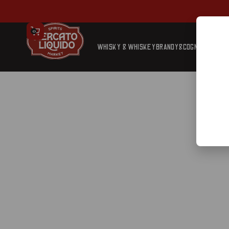
0
WHISKY & WHISKEY
BRANDY&COGNAC
TEQUIL