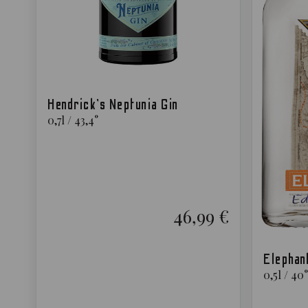
Hendrick’s Neptunia Gin
0,7
l
/
43,4
°
46,99 €
Elephan
0,5
l
/
40
°