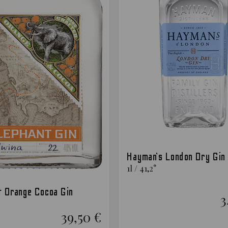
Hayman’s London Dry Gin
1
l
/
41,2
°
t Orange Cocoa Gin
3
39,50 €