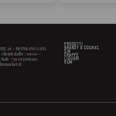
PRODOTTI
BRANDY & COGNAC
HE 26 - MONSANO (AN)
GIN
 clienti dalle : 09:00 -
GRAPPE
/Sab +39 0731716190
LIQUORI
RUM
itsmarket.it