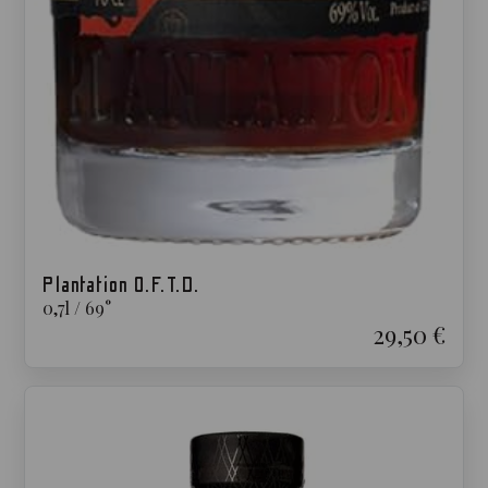
Plantation O.F.T.D.
0,7
l
/
69
°
29,50 €