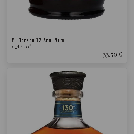
El Dorado 12 Anni Rum
0,7
l
/
40
°
33,50 €