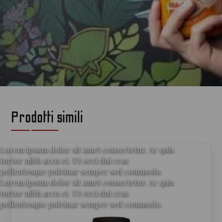
Prodotti simili
per gli amanti del gin
Lorem ipsum dolor sit amet consectetur. Ac quis
tortor nibh arcu et. Ut orci dui cras
pellentesque pulvinar semper sed commodo.
Lorem ipsum dolor sit amet consectetur. Ac quis
tortor nibh arcu et. Ut orci dui cras
pellentesque pulvinar semper sed commodo.