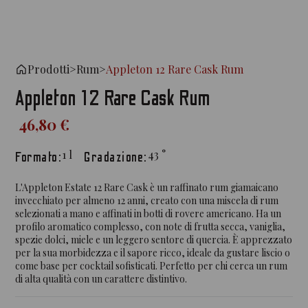
Prodotti
>
Rum
>
Appleton 12 Rare Cask Rum
Appleton 12 Rare Cask Rum
46,80 €
1
l
43
°
Formato:
Gradazione:
L'Appleton Estate 12 Rare Cask è un raffinato rum giamaicano
invecchiato per almeno 12 anni, creato con una miscela di rum
selezionati a mano e affinati in botti di rovere americano. Ha un
profilo aromatico complesso, con note di frutta secca, vaniglia,
spezie dolci, miele e un leggero sentore di quercia. È apprezzato
per la sua morbidezza e il sapore ricco, ideale da gustare liscio o
come base per cocktail sofisticati. Perfetto per chi cerca un rum
di alta qualità con un carattere distintivo.