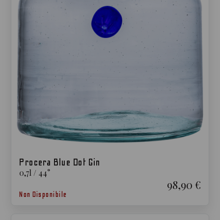
Procera Blue Dot Gin
0,7
l
/
44
°
98,90 €
Non Disponibile