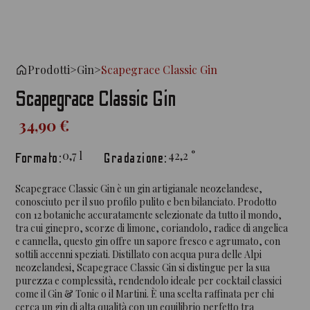
Prodotti
>
Gin
>
Scapegrace Classic Gin
Scapegrace Classic Gin
34,90 €
0,7
l
42,2
°
Formato:
Gradazione:
Scapegrace Classic Gin è un gin artigianale neozelandese,
conosciuto per il suo profilo pulito e ben bilanciato. Prodotto
con 12 botaniche accuratamente selezionate da tutto il mondo,
tra cui ginepro, scorze di limone, coriandolo, radice di angelica
e cannella, questo gin offre un sapore fresco e agrumato, con
sottili accenni speziati. Distillato con acqua pura delle Alpi
neozelandesi, Scapegrace Classic Gin si distingue per la sua
purezza e complessità, rendendolo ideale per cocktail classici
come il Gin & Tonic o il Martini. È una scelta raffinata per chi
cerca un gin di alta qualità con un equilibrio perfetto tra