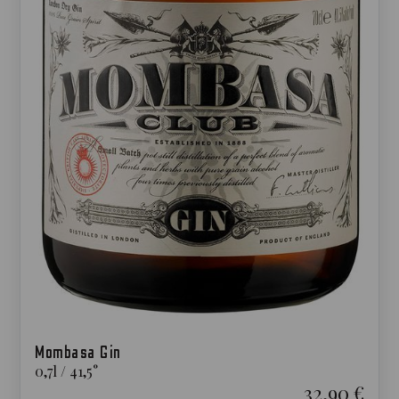
Mombasa Gin
0,7
l
/
41,5
°
32,90 €