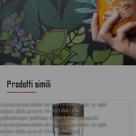
Prodotti simili
per gli amanti del gin
Lorem ipsum dolor sit amet consectetur. Ac quis
tortor nibh arcu et. Ut orci dui cras
pellentesque pulvinar semper sed commodo.
Lorem ipsum dolor sit amet consectetur. Ac quis
tortor nibh arcu et. Ut orci dui cras