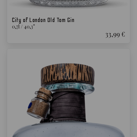
City of London Old Tom Gin
0,7
l
/
40,3
°
33,99 €