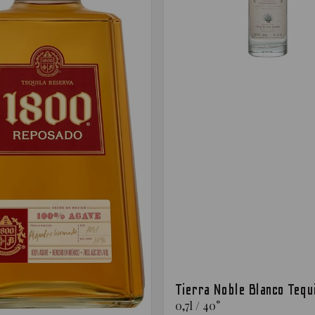
Tierra Noble Blanco Tequ
0,7
l
/
40
°