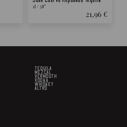
Jose Cuervo Reposado Tequila
1
l
/
38
°
21,96 €
TEQUILA
MEZCAL
VERMOUTH
VODKA
WHISKEY
ALTRO