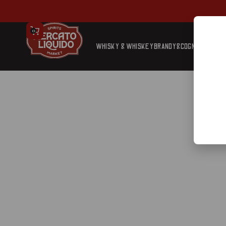
0
WHISKY & WHISKEY
BRANDY&COGNAC
TEQUIL