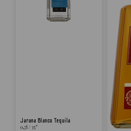
Jarana Blanco Tequila
0,7
l
/
35
°