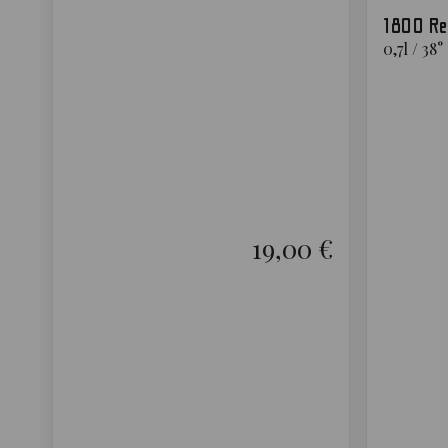
1800 Re
0,7
l
/
38
°
19,00 €