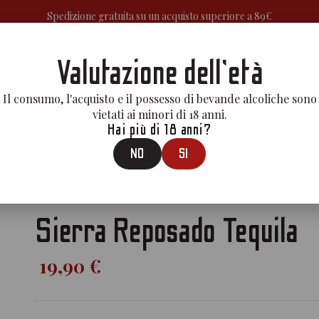
Spedizione gratuita su un acquisto superiore a 89€
Valutazione dell'età
A
APERITIVI&BITTERS
GIN
MEZCAL
LIQUORI
RUM
VE
Il consumo, l'acquisto e il possesso di bevande alcoliche sono
vietati ai minori di 18 anni.
Hai più di 18 anni?
NO
SI
Prodotti
>
Tequila
>
Sierra Reposado Tequila
Sierra Reposado Tequila
19,90 €