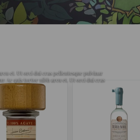
rcu et. Ut orci dui cras pellentesque pulvinar
Ac quis tortor nibh arcu et. Ut orci dui cras