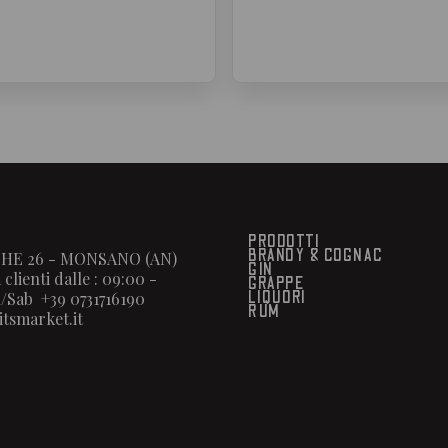
PRODOTTI
BRANDY & COGNAC
HE 26 - MONSANO (AN)
GIN
 clienti dalle : 09:00 -
GRAPPE
/Sab +39 0731716190
LIQUORI
RUM
itsmarket.it