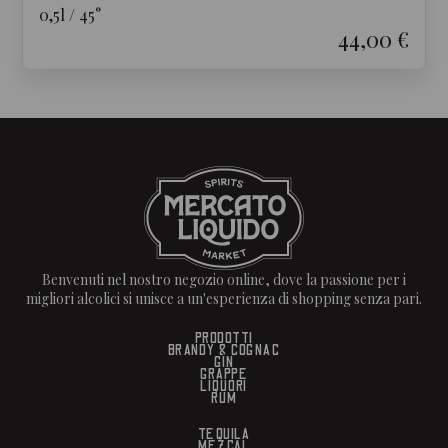
0,5
l
/
45
°
44,00 €
Benvenuti nel nostro negozio online, dove la passione per i
migliori alcolici si unisce a un'esperienza di shopping senza pari.
PRODOTTI
BRANDY & COGNAC
GIN
GRAPPE
LIQUORI
RUM
TEQUILA
MEZCAL