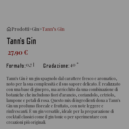
Prodotti
>
Gin
>
Tann’s Gin
Tann’s Gin
27,90 €
0,7
l
40
°
Formato:
Gradazione:
Tann's Gin è un gin spagnolo dal carattere fresco e aromatico,
noto per la sua complessità e il suo sapore delicato. È realizzato
con una base di ginepro, ma arricchito da una combinazione di
botaniche che includono fiori d'arancio, coriandolo, cetriolo,
lampone e petali di rosa. Questo mix di ingredienti dona a Tann's
Gin un profumo floreale e fruttato, con note leggere e
rinfrescanti. È un gin versatile, ideale per la preparazione di
cocktail classici come il gin tonic o per sperimentare con
creazioni più originali.