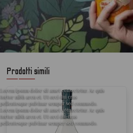
Prodotti simili
per gli amanti del gin
Lorem ipsum dolor sit amet consectetur. Ac quis
tortor nibh arcu et. Ut orci dui cras
pellentesque pulvinar semper sed commodo.
Lorem ipsum dolor sit amet consectetur. Ac quis
tortor nibh arcu et. Ut orci dui cras
pellentesque pulvinar semper sed commodo.