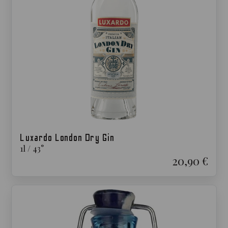
Luxardo London Dry Gin
1
l
/
43
°
20,90 €