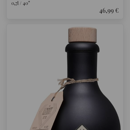
0,7
l
/
40
°
46,99 €