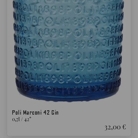
Poli Marconi 42 Gin
0,7
l
/
42
°
32,00 €