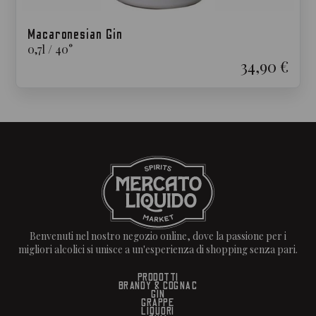
Macaronesian Gin
0,7
l
/
40
°
34,90 €
Benvenuti nel nostro negozio online, dove la passione per i
migliori alcolici si unisce a un'esperienza di shopping senza pari.
PRODOTTI
BRANDY & COGNAC
GIN
GRAPPE
LIQUORI