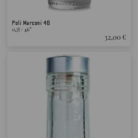
Poli Marconi 46
0,7
l
/
46
°
32,00 €