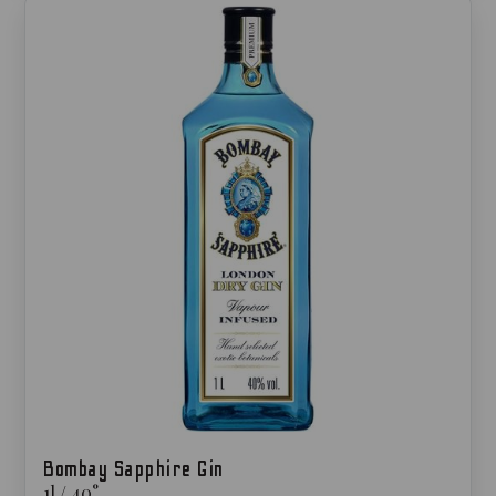
Bombay Sapphire Gin
1
l
/
40
°