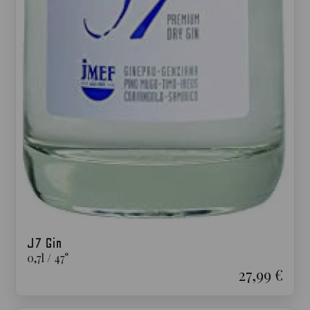
J7 Gin
0,7
l
/
47
°
27,99 €