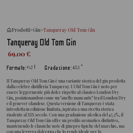
Prodotti
>
Gin
>
Tanqueray Old Tom Gin
Tanqueray Old Tom Gin
69,00 €
0,7
l
47,3
°
Formato:
Gradazione:
Il Tanqueray Old Tom Gin è una variante storica del gin prodotta
dalla celebre distilleria Tanqueray. L'Old Tom Gin è noto per
essere leggermente più dolce rispetto al classico London Dry
Gin, posizionandosi come un "anello mancante" tra il London Dry
e il genever olandese. Questa versione di Tanqueray è stata
introdotta in edizione limitata, ispirata a una ricetta storica
risalente al XIX secolo. Con una gradazione alcolica del 47,3%, il
Tanqueray Old Tom Gin offre un profilo aromatico distintivo,
mantenendo le classiche note di ginepro tipiche del marchio, ma
con una leggera dolcezza che lo rende ideale per la