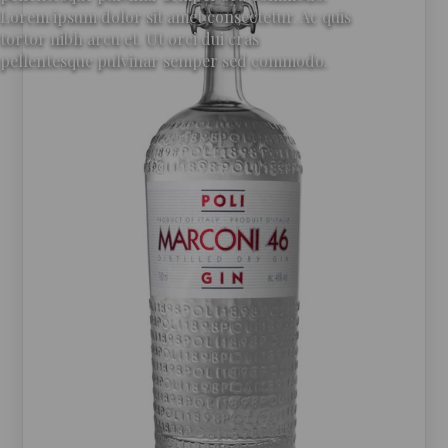
Lorem ipsum dolor sit amet consectetur. Ac quis
tortor nibh arcu et. Ut orci dui cras
pellentesque pulvinar semper sed commodo.