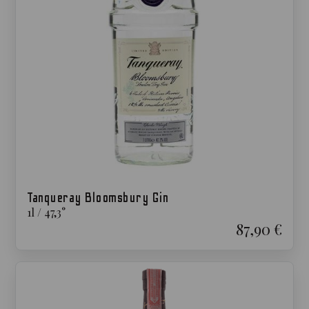
Tanqueray Bloomsbury Gin
1
l
/
47,3
°
87,90 €