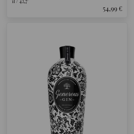
1
l
/
42,7
°
54,99 €