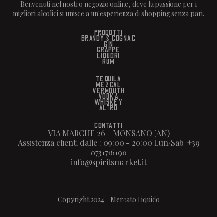
Benvenuti nel nostro negozio online, dove la passione per i
migliori alcolici si unisce a un'esperienza di shopping senza pari.
PRODOTTI
BRANDY & COGNAC
GIN
GRAPPE
LIQUORI
RUM
TEQUILA
MEZCAL
VERMOUTH
VODKA
WHISKEY
ALTRO
CONTATTI
VIA MARCHE 26 - MONSANO (AN)
Assistenza clienti dalle : 09:00 - 20:00 Lun/Sab +39
0731716190
info@spiritsmarket.it
Copyright 2024 - Mercato Liquido