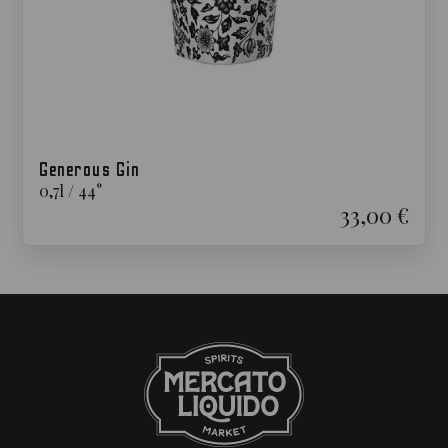
Generous Gin
0,7
l
/
44
°
33,00 €