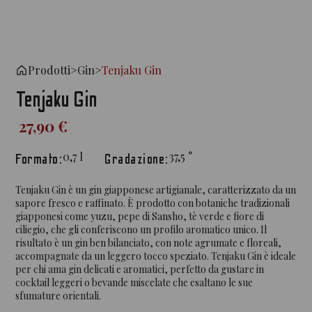
Prodotti
>
Gin
>
Tenjaku Gin
Tenjaku Gin
27,90 €
0,7
l
37,5
°
Formato:
Gradazione:
Tenjaku Gin è un gin giapponese artigianale, caratterizzato da un
sapore fresco e raffinato. È prodotto con botaniche tradizionali
giapponesi come yuzu, pepe di Sansho, tè verde e fiore di
ciliegio, che gli conferiscono un profilo aromatico unico. Il
risultato è un gin ben bilanciato, con note agrumate e floreali,
accompagnate da un leggero tocco speziato. Tenjaku Gin è ideale
per chi ama gin delicati e aromatici, perfetto da gustare in
cocktail leggeri o bevande miscelate che esaltano le sue
sfumature orientali.