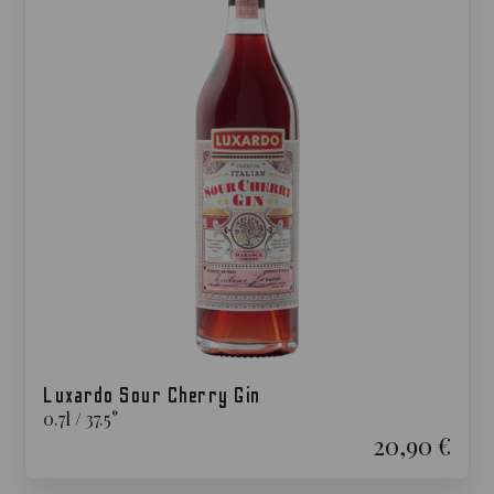
Luxardo Sour Cherry Gin
0.7
l
/
37.5
°
20,90 €