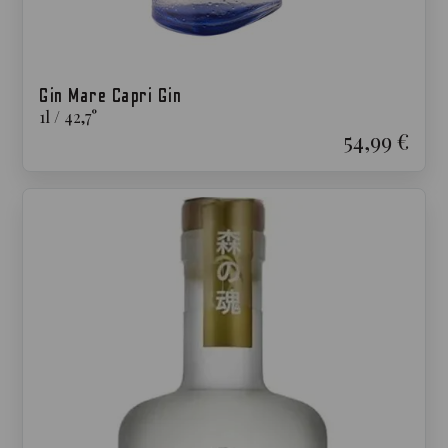
Gin Mare Capri Gin
1
l
/
42,7
°
54,99 €