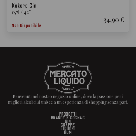
Kokoro Gin
0,7
l
/
42
°
34,90 €
Non Disponibile
Benvenuti nel nostro negozio online, dove la passione per i
migliori alcolici si unisce a un'esperienza di shopping senza pari.
PRODOTTI
BRANDY & COGNAC
GIN
GRAPPE
LIQUORI
RUM