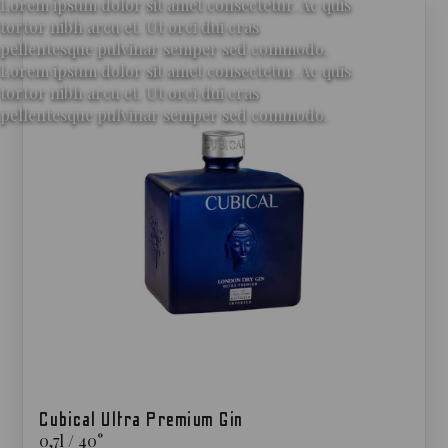
Lorem ipsum dolor sit amet consectetur. Ac quis
tortor nibh arcu et. Ut orci dui cras
pellentesque pulvinar semper sed commodo.
Lorem ipsum dolor sit amet consectetur. Ac quis
tortor nibh arcu et. Ut orci dui cras
pellentesque pulvinar semper sed commodo.
Cubical Ultra Premium Gin
0,7
l
/
40
°