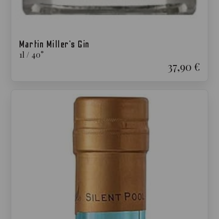
Martin Miller’s Gin
1
l
/
40
°
37,90 €