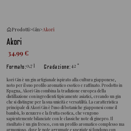
Prodotti
>
Gin
>
Akori
Akori
34,99 €
0,7
l
42
°
Formato:
Gradazione:
kori Gin è un gin artigianale ispirato alla cultura giapponese,
noto per il suo profilo aromatico esotico e raffinato. Prodotto in
Spagna, Akori Gin combina la tradizione europea della
distillazione con ingredienti tipicamente asiatici, creando un gin
che si distingue per la sua unicità e versatilità. La caratteristica
principale di Akori Gin è l'uso di botaniche giapponesi come il
bambù, lo zenzero e la frutta esotica, che vengono
sapientemente bilanciate con le classiche note di ginepro. Il
risultato è un gin fresco, con un profilo aromatico complesso ma
armonioso, dove le note agrumate e speziate si fondono con