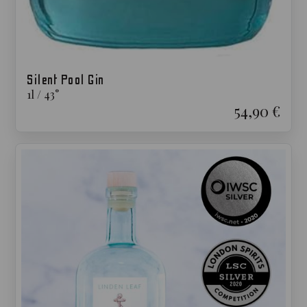
Silent Pool Gin
1
l
/
43
°
54,90 €