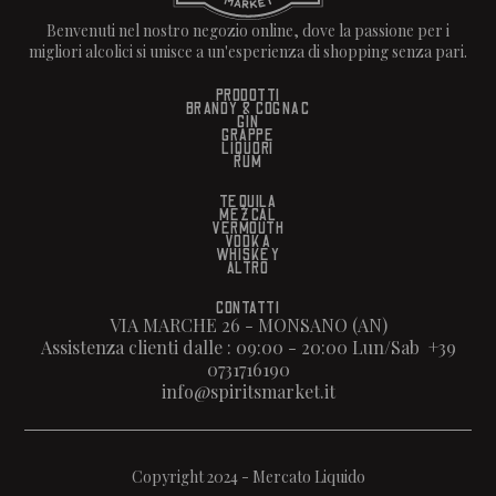
Benvenuti nel nostro negozio online, dove la passione per i
migliori alcolici si unisce a un'esperienza di shopping senza pari.
PRODOTTI
BRANDY & COGNAC
GIN
GRAPPE
LIQUORI
RUM
TEQUILA
MEZCAL
VERMOUTH
VODKA
WHISKEY
ALTRO
CONTATTI
VIA MARCHE 26 - MONSANO (AN)
Assistenza clienti dalle : 09:00 - 20:00 Lun/Sab +39
0731716190
info@spiritsmarket.it
Copyright 2024 - Mercato Liquido