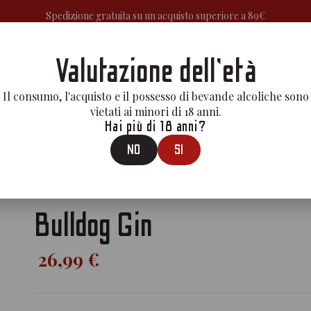
Spedizione gratuita su un acquisto superiore a 89€
Valutazione dell'età
A
APERITIVI&BITTERS
GIN
MEZCAL
LIQUORI
RUM
VE
Il consumo, l'acquisto e il possesso di bevande alcoliche sono
vietati ai minori di 18 anni.
Hai più di 18 anni?
NO
SI
Prodotti
>
Gin
>
Bulldog Gin
Bulldog Gin
26,99 €