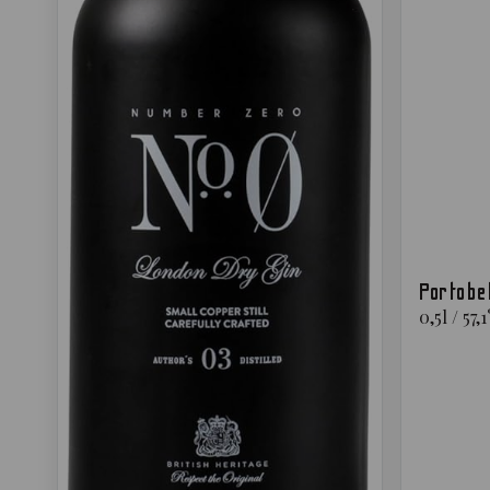
Portobe
0,5
l
/
57,1