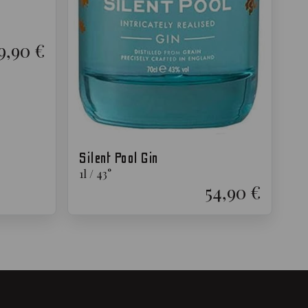
9,90 €
Silent Pool Gin
1
l
/
43
°
54,90 €