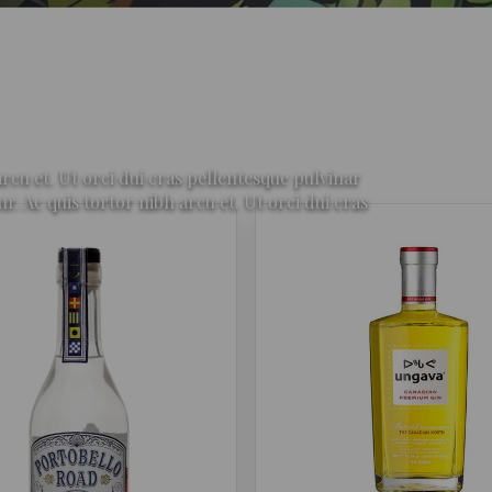
rcu et. Ut orci dui cras pellentesque pulvinar
Ac quis tortor nibh arcu et. Ut orci dui cras