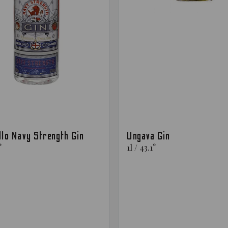
llo Navy Strength Gin
Ungava Gin
°
1
l
/
43.1
°