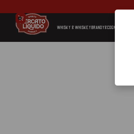
0
WHISKY & WHISKEY
BRANDY&COGNAC
TEQUIL