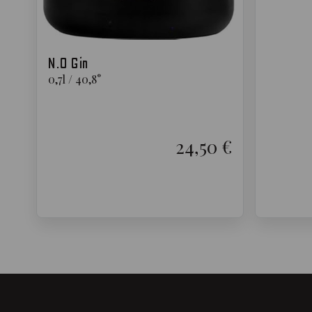
N.0 Gin
0,7
l
/
40,8
°
24,50 €