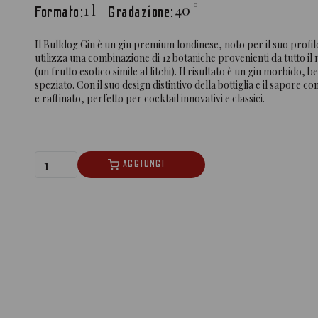
1
l
40
°
Formato:
Gradazione:
Il Bulldog Gin è un gin premium londinese, noto per il suo profil
utilizza una combinazione di 12 botaniche provenienti da tutto i
(un frutto esotico simile al litchi). Il risultato è un gin morbido,
speziato. Con il suo design distintivo della bottiglia e il sapore 
e raffinato, perfetto per cocktail innovativi e classici.