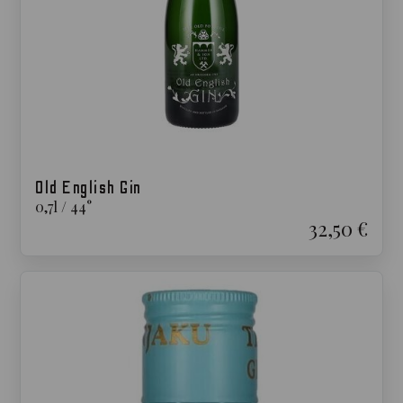
Old English Gin
0,7
l
/
44
°
32,50 €