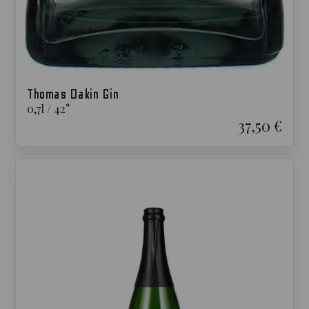
Thomas Dakin Gin
0,7
l
/
42
°
37,50 €