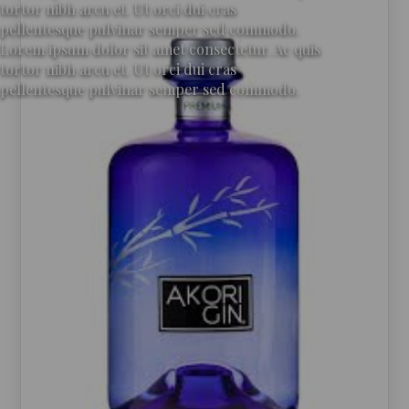
tortor nibh arcu et. Ut orci dui cras
pellentesque pulvinar semper sed commodo.
Lorem ipsum dolor sit amet consectetur. Ac quis
tortor nibh arcu et. Ut orci dui cras
pellentesque pulvinar semper sed commodo.