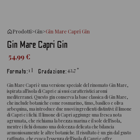
Prodotti
>
Gin
>
Gin Mare Capri Gin
Gin Mare Capri Gin
54,99 €
1
l
42,7
°
Formato:
Gradazione:
Gin Mare Capri è una versione speciale del rinomato Gin Mare,
ispirata all'isola di Capri e ai suoi caratteristici aromi
mediterranei. Questo gin conserva la base classica di Gin Mare,
che include botaniche come rosmarino, timo, basilico e oliva
arbequina, ma introduce due nuovi ingredienti distintivi: il limone
di Capri e i fichi. Il limone di Capri aggiunge una fresca nota
agrumata, che richiama la brezza marina e il sole dell'isola,
mentre i fichi donano una dolcezza delicata che bilancia
armoniosamente le altre botaniche. Il risultato è un gin dal gusto
raffinato, che evoca l'essenza dell'isola di Capri e offre