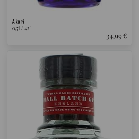
Akori
0,7
l
/
42
°
34,99 €