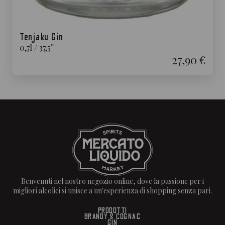
Tenjaku Gin
0,7
l
/
37,5
°
27,90 €
Benvenuti nel nostro negozio online, dove la passione per i
migliori alcolici si unisce a un'esperienza di shopping senza pari.
PRODOTTI
BRANDY & COGNAC
GIN