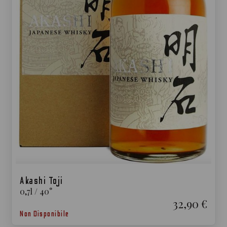
Akashi Toji
0,7
l
/
40
°
32,90 €
Non Disponibile