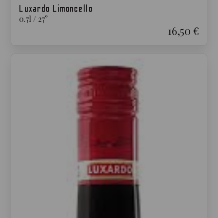
Luxardo Limoncello
0.7
l
/
27
°
16,50 €