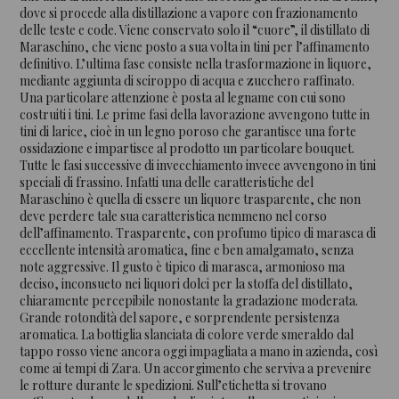
dove si procede alla distillazione a vapore con frazionamento
delle teste e code. Viene conservato solo il “cuore”, il distillato di
Maraschino, che viene posto a sua volta in tini per l’affinamento
definitivo. L’ultima fase consiste nella trasformazione in liquore,
mediante aggiunta di sciroppo di acqua e zucchero raffinato.
Una particolare attenzione è posta al legname con cui sono
costruiti i tini. Le prime fasi della lavorazione avvengono tutte in
tini di larice, cioè in un legno poroso che garantisce una forte
ossidazione e impartisce al prodotto un particolare bouquet.
Tutte le fasi successive di invecchiamento invece avvengono in tini
speciali di frassino. Infatti una delle caratteristiche del
Maraschino è quella di essere un liquore trasparente, che non
deve perdere tale sua caratteristica nemmeno nel corso
dell’affinamento. Trasparente, con profumo tipico di marasca di
eccellente intensità aromatica, fine e ben amalgamato, senza
note aggressive. Il gusto è tipico di marasca, armonioso ma
deciso, inconsueto nei liquori dolci per la stoffa del distillato,
chiaramente percepibile nonostante la gradazione moderata.
Grande rotondità del sapore, e sorprendente persistenza
aromatica. La bottiglia slanciata di colore verde smeraldo dal
tappo rosso viene ancora oggi impagliata a mano in azienda, così
come ai tempi di Zara. Un accorgimento che serviva a prevenire
le rotture durante le spedizioni. Sull’etichetta si trovano