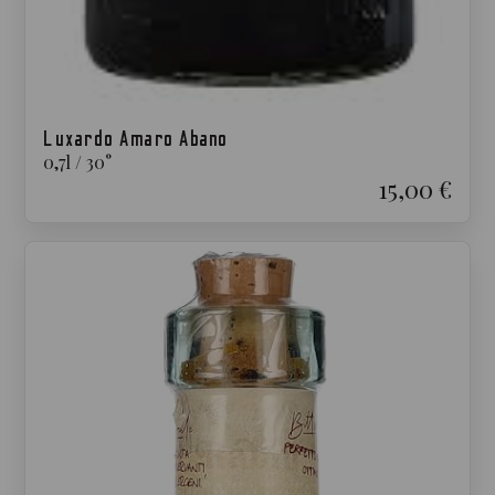
Luxardo Amaro Abano
0,7
l
/
30
°
15,00 €