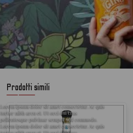
Prodotti simili
per gli amanti del gin
Lorem ipsum dolor sit amet consectetur. Ac quis
tortor nibh arcu et. Ut orci dui cras
pellentesque pulvinar semper sed commodo.
Lorem ipsum dolor sit amet consectetur. Ac quis
tortor nibh arcu et. Ut orci dui cras