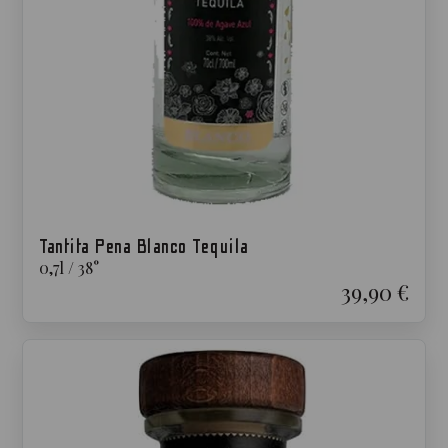
Tantita Pena Blanco Tequila
0,7
l
/
38
°
39,90 €