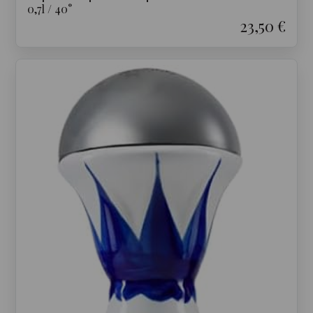
0,7
l
/
40
°
23,50 €