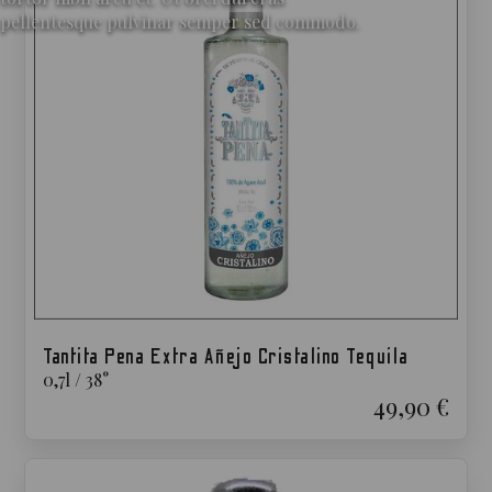
pellentesque pulvinar semper sed commodo.
Tantita Pena Extra Añejo Cristalino Tequila
0,7
l
/
38
°
49,90 €