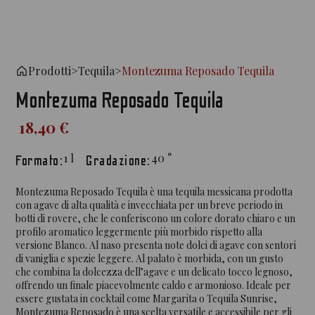
Prodotti
>
Tequila
>
Montezuma Reposado Tequila
Montezuma Reposado Tequila
18,40 €
1
l
40
°
Formato:
Gradazione:
Montezuma Reposado Tequila è una tequila messicana prodotta
con agave di alta qualità e invecchiata per un breve periodo in
botti di rovere, che le conferiscono un colore dorato chiaro e un
profilo aromatico leggermente più morbido rispetto alla
versione Blanco. Al naso presenta note dolci di agave con sentori
di vaniglia e spezie leggere. Al palato è morbida, con un gusto
che combina la dolcezza dell’agave e un delicato tocco legnoso,
offrendo un finale piacevolmente caldo e armonioso. Ideale per
essere gustata in cocktail come Margarita o Tequila Sunrise,
Montezuma Reposado è una scelta versatile e accessibile per gli