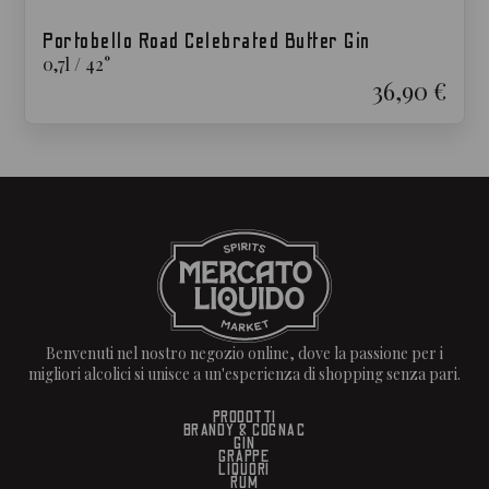
Portobello Road Celebrated Butter Gin
0,7
l
/
42
°
36,90 €
Benvenuti nel nostro negozio online, dove la passione per i
migliori alcolici si unisce a un'esperienza di shopping senza pari.
PRODOTTI
BRANDY & COGNAC
GIN
GRAPPE
LIQUORI
RUM