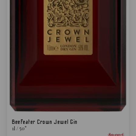
Beefeater Crown Jewel Gin
1
l
/
50
°
89,00 €