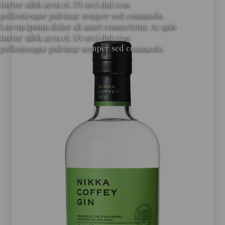
tortor nibh arcu et. Ut orci dui cras
pellentesque pulvinar semper sed commodo.
Lorem ipsum dolor sit amet consectetur. Ac quis
tortor nibh arcu et. Ut orci dui cras
pellentesque pulvinar semper sed commodo.