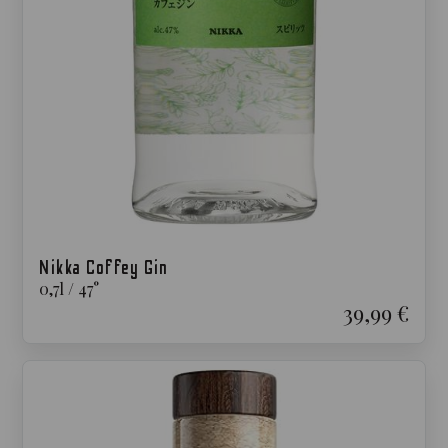
Nikka Coffey Gin
0,7
l
/
47
°
39,99 €