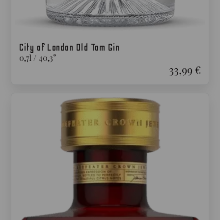
City of London Old Tom Gin
0,7
l
/
40,3
°
33,99 €