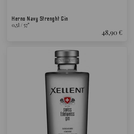
Herno Navy Strenght Gin
0,5
l
/
57
°
48,90 €