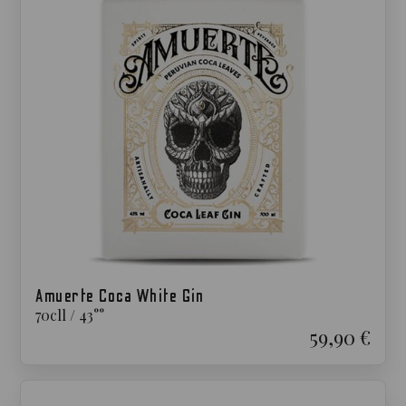
Amuerte Coca White Gin
70cl
l
/
43°
°
59,90 €