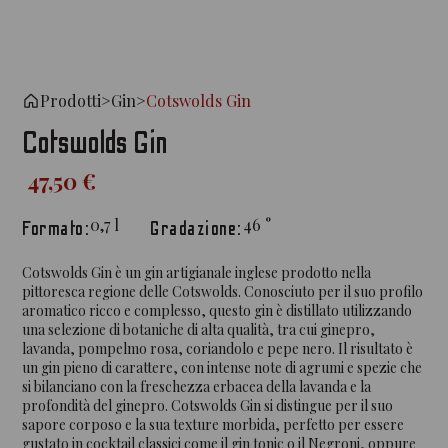
Prodotti
>
Gin
>
Cotswolds Gin
Cotswolds Gin
47,50 €
0,7
l
46
°
Formato:
Gradazione:
Cotswolds Gin è un gin artigianale inglese prodotto nella
pittoresca regione delle Cotswolds. Conosciuto per il suo profilo
aromatico ricco e complesso, questo gin è distillato utilizzando
una selezione di botaniche di alta qualità, tra cui ginepro,
lavanda, pompelmo rosa, coriandolo e pepe nero. Il risultato è
un gin pieno di carattere, con intense note di agrumi e spezie che
si bilanciano con la freschezza erbacea della lavanda e la
profondità del ginepro. Cotswolds Gin si distingue per il suo
sapore corposo e la sua texture morbida, perfetto per essere
gustato in cocktail classici come il gin tonic o il Negroni, oppure