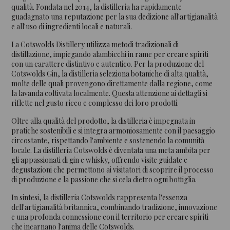
qualità. Fondata nel 2014, la distilleria ha rapidamente
guadagnato una reputazione per la sua dedizione all'artigianalità
e all'uso di ingredienti locali e naturali.
La Cotswolds Distillery utilizza metodi tradizionali di
distillazione, impiegando alambicchi in rame per creare spiriti
con un carattere distintivo e autentico. Per la produzione del
Cotswolds Gin, la distilleria seleziona botaniche di alta qualità,
molte delle quali provengono direttamente dalla regione, come
la lavanda coltivata localmente. Questa attenzione ai dettagli si
riflette nel gusto ricco e complesso dei loro prodotti.
Oltre alla qualità del prodotto, la distilleria è impegnata in
pratiche sostenibili e si integra armoniosamente con il paesaggio
circostante, rispettando l'ambiente e sostenendo la comunità
locale. La distilleria Cotswolds è diventata una meta ambita per
gli appassionati di gin e whisky, offrendo visite guidate e
degustazioni che permettono ai visitatori di scoprire il processo
di produzione e la passione che si cela dietro ogni bottiglia.
In sintesi, la distilleria Cotswolds rappresenta l'essenza
dell'artigianalità britannica, combinando tradizione, innovazione
e una profonda connessione con il territorio per creare spiriti
che incarnano l'anima delle Cotswolds.